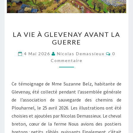
LA
LA VIE À GLEVENAY AVANT LA
VIE
GUERRE
À
GLEVENAY
Comment
4 Mai 2026
Nicolas Demassieux
0
AVANT
Commentaire
LA
GUERRE
Ce témoignage de Mme Suzanne Belz, habitante de
Glevenay, été collecté pendant l’assemblée générale
de l’association de sauvegarde des chemins de
Plouharnel, le 25 avril 2026. Les illustrations ont été
choisies et ajoutées par Nicolas Demassieux. Le cheval
breton, cœur de la ferme Nous avions des postiers
bretons : petits, râblés, puissants. Finalement, c’était