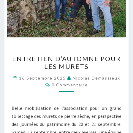
ENTRETIEN
ENTRETIEN D’AUTOMNE POUR
D’AUTOMNE
LES MURETS
POUR
LES
16 Septembre 2025
Nicolas Demassieux
Commentaires
MURETS
0 Commentaire
Belle mobilisation de l’association pour un grand
toilettage des murets de pierre sèche, en perspective
des journées du patrimoine du 20 et 21 septembre.
Samedi 13 septembre, entre deux averses, une équipe