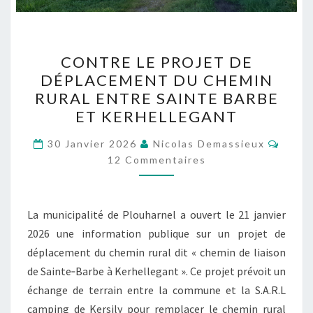
CONTRE
CONTRE LE PROJET DE
LE
DÉPLACEMENT DU CHEMIN
PROJET
RURAL ENTRE SAINTE BARBE
DE
ET KERHELLEGANT
DÉPLACEMENT
Comme
DU
30 Janvier 2026
Nicolas Demassieux
12 Commentaires
CHEMIN
RURAL
ENTRE
La municipalité de Plouharnel a ouvert le 21 janvier
SAINTE
2026 une information publique sur un projet de
BARBE
déplacement du chemin rural dit « chemin de liaison
ET
de Sainte‑Barbe à Kerhellegant ». Ce projet prévoit un
KERHELLEGANT
échange de terrain entre la commune et la S.A.R.L
camping de Kersily pour remplacer le chemin rural