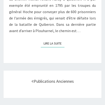
exemple été emprunté en 1795 par les troupes du
général Hoche pour convoyer plus de 600 prisonniers
de l’armée des émigrés, qui venait d’être défaite lors
de la bataille de Quiberon. Dans sa dernière partie
avant d’arriver à Plouharnel, le chemin est…
LIRE LA SUITE
LIRE LA SUITE
Navigation
au
Publications Anciennes
sein
des
articles