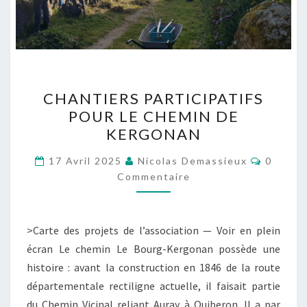
CHANTIERS
CHANTIERS PARTICIPATIFS
PARTICIPATIFS
POUR LE CHEMIN DE
POUR
KERGONAN
LE CHEMIN
DE
Commen
17 Avril 2025
Nicolas Demassieux
0
KERGONAN
Commentaire
>Carte des projets de l’association — Voir en plein
écran Le chemin Le Bourg-Kergonan possède une
histoire : avant la construction en 1846 de la route
départementale rectiligne actuelle, il faisait partie
du Chemin Vicinal reliant Auray à Quiberon. Il a par