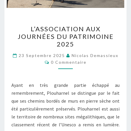
L’ASSOCIATION
L’ASSOCIATION AUX
AUX
JOURNÉES DU PATRIMOINE
JOURNÉES
2025
DU
PATRIMOINE
23 Septembre 2025
Nicolas Demassieux
Commentaires
2025
0 Commentaire
Ayant en très grande partie échappé au
remembrement, Plouharnel se distingue par le fait
que ses chemins bordés de murs en pierre sèche ont
été particulièrement préservés. Plouharnel est aussi
le territoire de nombreux sites mégalithiques, que le
classement récent de l’Unesco a remis en lumière.