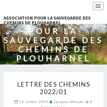
Togg
navig
ASSOCIATION POUR LA SAUVEGARDE DES
ASSOCIATION
CHEMINS DE PLOUHARNEL
POUR LA
SAUVEGARDE DES
CHEMINS DE
PLOUHARNEL
Protection Des Chemins Et Des Sentiers
LETTRE
LETTRE DES CHEMINS
DES
2022/01
CHEMINS
2022/01
Comment
12 Juillet 2022
Jacques Moizan
0