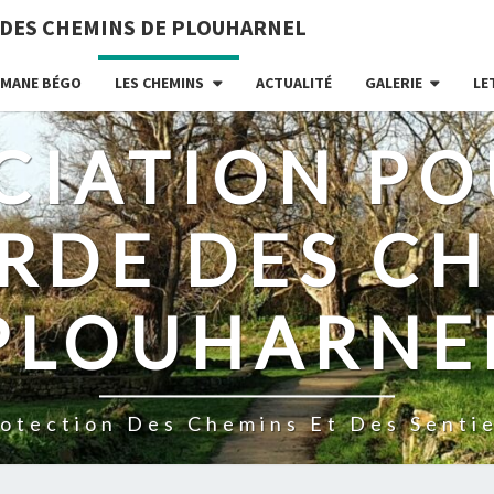
 DES CHEMINS DE PLOUHARNEL
MANE BÉGO
LES CHEMINS
ACTUALITÉ
GALERIE
LE
CIATION PO
RDE DES CH
PLOUHARNE
otection Des Chemins Et Des Senti