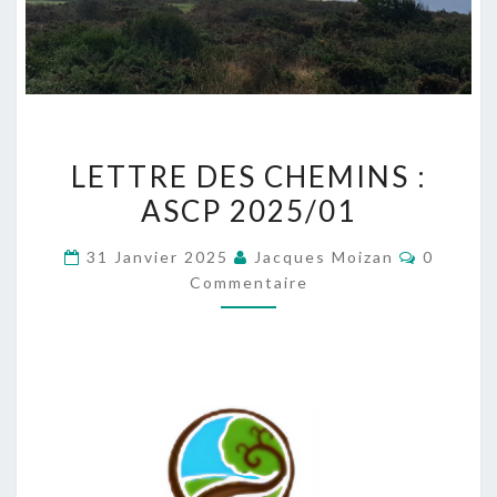
LETTRE
LETTRE DES CHEMINS :
DES
ASCP 2025/01
CHEMINS
:
Comment
31 Janvier 2025
Jacques Moizan
0
ASCP
Commentaire
2025/01