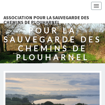
Togg
navig
ASSOCIATION POUR LA SAUVEGARDE DES
ASSOCIATION
CHEMINS DE PLOUHARNEL
POUR LA
SAUVEGARDE DES
CHEMINS DE
PLOUHARNEL
Protection Des Chemins Et Des Sentiers