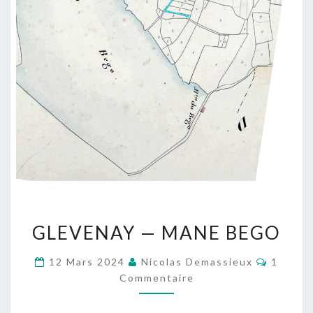
GLEVENAY
GLEVENAY — MANE BEGO
—
MANE
Commen
12 Mars 2024
Nicolas Demassieux
1
BEGO
Commentaire