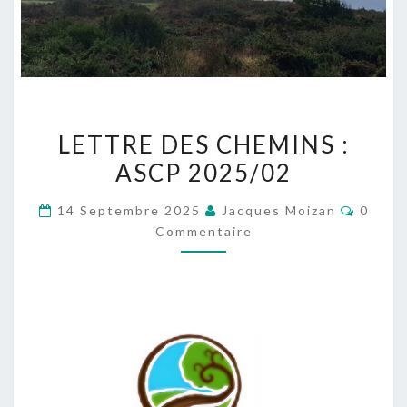
LETTRE
LETTRE DES CHEMINS :
DES
ASCP 2025/02
CHEMINS
:
Commen
14 Septembre 2025
Jacques Moizan
0
ASCP
Commentaire
2025/02