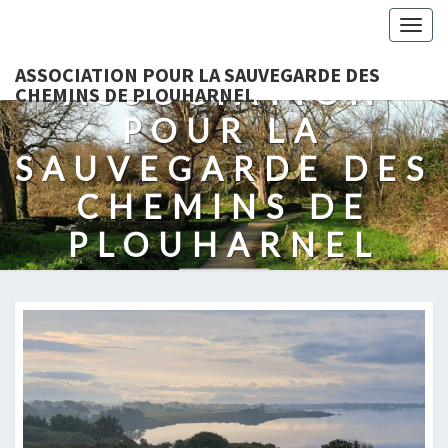
Togg
navig
ASSOCIATION POUR LA SAUVEGARDE DES
ASSOCIATION
CHEMINS DE PLOUHARNEL
POUR LA
SAUVEGARDE DES
CHEMINS DE
PLOUHARNEL
Protection Des Chemins Et Des Sentiers