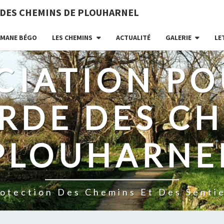
 DES CHEMINS DE PLOUHARNEL
MANE BÉGO
LES CHEMINS
ACTUALITÉ
GALERIE
LE
CIATION PO
RDE DES CH
PLOUHARNE
otection Des Chemins Et Des Senti