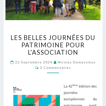
LES
LES BELLES JOURNÉES DU
BELLES
PATRIMOINE POUR
JOURNÉES
L’ASSOCIATION
DU
PATRIMOINE
22 Septembre 2024
Nicolas Demassieux
POUR
Commentaires
3 Commentaires
L’ASSOCIATION
ème
La 41
édition des
journées
européennes du
patrimoine avait