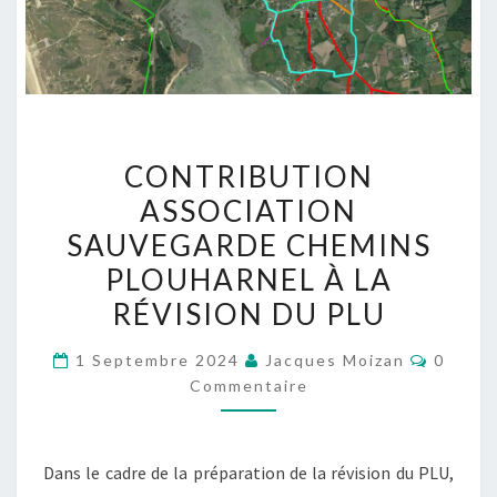
CONTRIBUTION
CONTRIBUTION
ASSOCIATION
ASSOCIATION
SAUVEGARDE
SAUVEGARDE CHEMINS
CHEMINS
PLOUHARNEL
PLOUHARNEL À LA
À
RÉVISION DU PLU
LA
Commen
RÉVISION
1 Septembre 2024
Jacques Moizan
0
Commentaire
DU
PLU
Dans le cadre de la préparation de la révision du PLU,